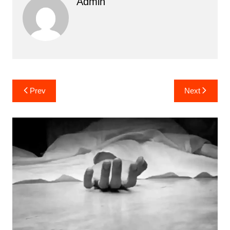
Admin
Post
Prev
Next
navigation